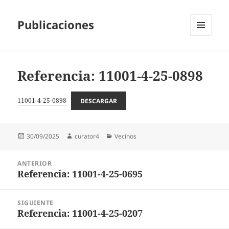
Publicaciones
MENÚ
Y
WIDGETS
Referencia: 11001-4-25-0898
11001-4-25-0898
DESCARGAR
Publicado
Autor
Categorías
30/09/2025
curator4
Vecinos
el
Navegación
ANTERIOR
de
Referencia: 11001-4-25-0695
Entrada
entradas
anterior:
SIGUIENTE
Referencia: 11001-4-25-0207
Entrada
siguiente: