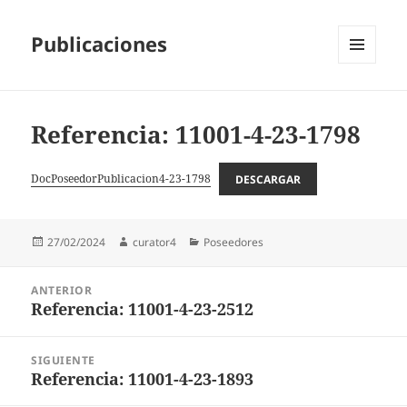
Publicaciones
MENÚ
Y
WIDGETS
Referencia: 11001-4-23-1798
DocPoseedorPublicacion4-23-1798
DESCARGAR
Publicado
Autor
Categorías
27/02/2024
curator4
Poseedores
el
Navegación
ANTERIOR
de
Referencia: 11001-4-23-2512
Entrada
entradas
anterior:
SIGUIENTE
Referencia: 11001-4-23-1893
Entrada
siguiente: